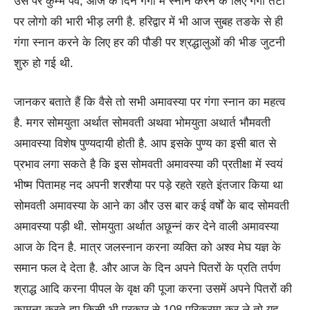
उस पर कुम्भ पर्व, आज के दिन गंगा में स्नान करने के लिए गंगा तटों
पर लोगो की भारी भीड़ लगी है. हरिद्वार में भी आज सुबह तङके से ही
गंगा स्नान करने के लिए हर की पौङी पर श्रद्धालुओं की भीङ जुटनी
शुरु हो गई थी.
जानकर बताते हैं कि वैसे तो सभी अमावस्या पर गंगा स्नान का महत्व
है. मगर सोमयुता अर्थात सोमवती अथवा भोमयुता अथार्त भौमवती
अमावस्या विशेष पुण्यदायी होती है. आप इसके पुण्य का इसी बात से
प्रभाव लगा सकते है कि इस सोमवती अमावस्या की प्रतीक्षा में स्वयं
भीष्म पितामह नद अपनी शरशैया पर पड़े रहते रहते इंतजार किया था
सोमवती अमावस्या के आने का और उस बार कई वर्षों के बाद सोमवती
अमावस्या पड़ी थी. सोमयुता अर्थात अछून्नं कर देने वाली अमावस्या
आज के दिन है. मात्र जलस्नान करना व्यक्ति को अश्व मेघ यज्ञ के
समान फल दे देता है. और आज के दिन अपने पितरों के प्रति तर्पण
श्राद्ध आदि करना पीपल के वृक्ष की पूजा करना उसमें अपने पितरों की
कामना करते हुए किसी भी प्रकार से 108 परिक्रमा कर ले तो यह