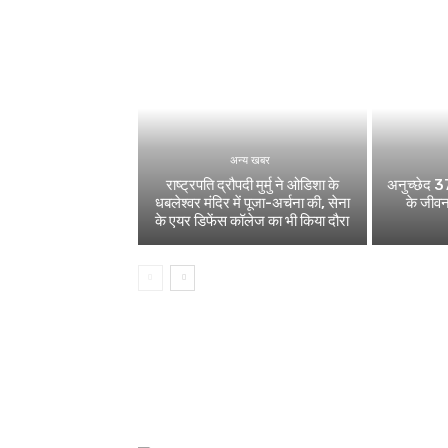
अन्य खबर
राष्ट्रपति द्रौपदी मुर्मु ने ओडिशा के
अनुच्छेद 37
धबलेश्वर मंदिर में पूजा-अर्चना की, सेना
के जीवन
के एयर डिफेंस कॉलेज का भी किया दौरा