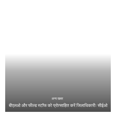
अन्य खबर
बीएलओ और फील्ड स्टॉफ को प्रोत्साहित करें जिलाधिकारीः सीईओ