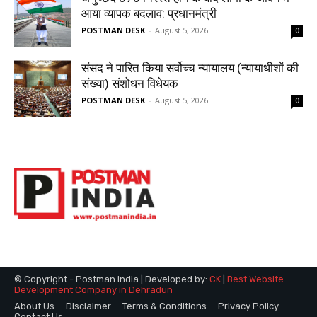
© Copyright - Postman India | Developed by:
CK
|
Best Website
Development Company in Dehradun
About Us
Disclaimer
Terms & Conditions
Privacy Policy
Contact Us