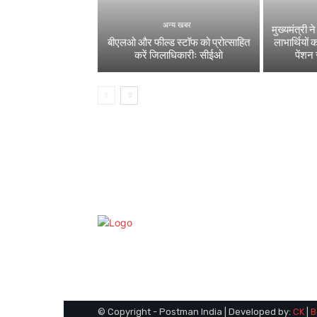
अन्य खबर
मुख्यमंत्री
बीएलओ और फील्ड स्टॉफ को प्रोत्साहित
लाभार्थियो
करें जिलाधिकारीः सीईओ
पेंशन
© Copyright - Postman India | Developed by:
CK
|
B