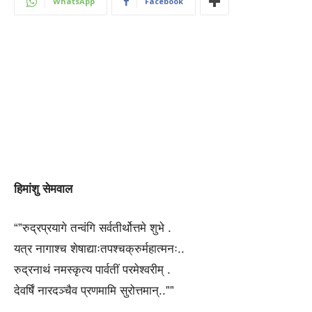
WhatsApp
Facebook
हिमांशु सेमवाल
“”रुद्रप्रयागे तन्वंगि सर्वतीर्थोत्तमे शुभे .
यत्र नागाश्च शेषाद्याःतपश्चक्रुर्महात्मनः..
रुद्रनाथं नमस्कृत्य पार्वतीं परमेश्वरीम् .
देवर्षिं नारदञ्चैव प्रणमामि सुरोत्तमान्..””