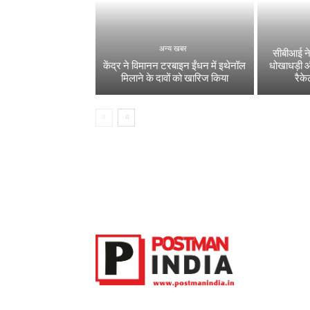
अन्य खबर
सीबीआई ने
केंद्र ने विमानन टरबाइन ईंधन में इथेनॉल
धोखाधड़ी 
मिलाने के दावों को खारिज किया
रैक