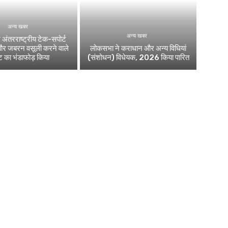
अन्य खबर
अन्य खबर
 अंतरराष्ट्रीय टेक-सपोर्ट
और जबरन वसूली करने वाले
लोकसभा ने कराधान और अन्य विधियां
ेट का भंडाफोड़ किया
(संशोधन) विधेयक, 2026 किया पारित