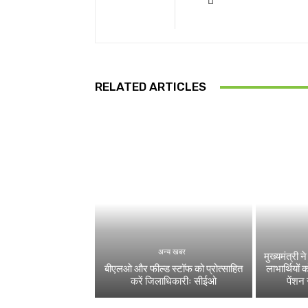
RELATED ARTICLES
अन्य खबर
मुख्यमंत्री
बीएलओ और फील्ड स्टॉफ को प्रोत्साहित
लाभार्थियो
करें जिलाधिकारीः सीईओ
पेंशन