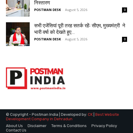
© Copyright - Postman India | Developed by:
CK
|
Best Website
Development Company in Dehradun
About Us
Disclaimer
Terms & Conditions
Privacy Policy
Contact Us