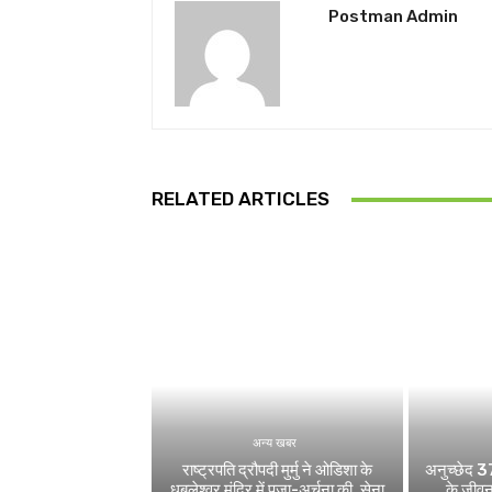
Postman Admin
RELATED ARTICLES
अन्य खबर
राष्ट्रपति द्रौपदी मुर्मु ने ओडिशा के
अनुच्छेद 37
धबलेश्वर मंदिर में पूजा-अर्चना की, सेना
के जीवन