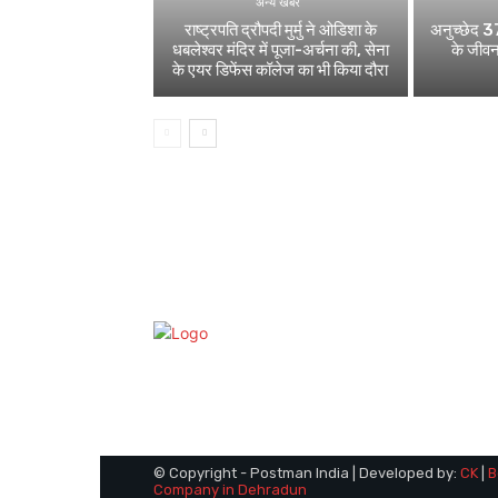
अन्य खबर
राष्ट्रपति द्रौपदी मुर्मु ने ओडिशा के
अनुच्छेद 37
धबलेश्वर मंदिर में पूजा-अर्चना की, सेना
के जीवन
के एयर डिफेंस कॉलेज का भी किया दौरा
© Copyright - Postman India | Developed by:
CK
|
B
Company in Dehradun