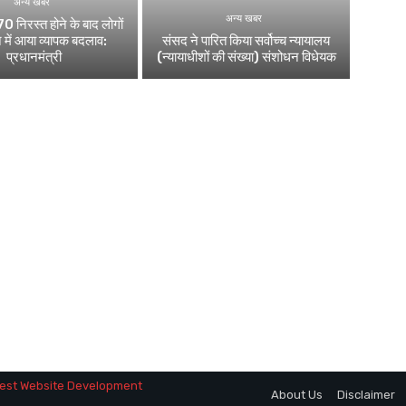
अन्य खबर
अन्य खबर
0 निरस्त होने के बाद लोगों
 में आया व्यापक बदलाव:
संसद ने पारित किया सर्वोच्च न्यायालय
प्रधानमंत्री
(न्यायाधीशों की संख्या) संशोधन विधेयक
est Website Development
About Us
Disclaimer