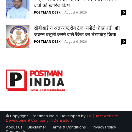
© Copyright - Postman India | Developed by:
CK
|
Best Website
Development Company in Dehradun
About Us
Disclaimer
Terms & Conditions
Privacy Policy
Contact Us