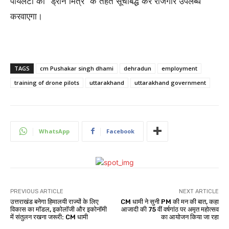
पायलटों को “ड्रोन मित्र” के तहत सूचीबद्ध कर रोजगार उपलब्ध
करवाएगा।
TAGS
cm Pushakar singh dhami
dehradun
employment
training of drone pilots
uttarakhand
uttarakhand government
WhatsApp
Facebook
PREVIOUS ARTICLE
NEXT ARTICLE
उत्तराखंड बनेगा हिमालयी राज्यों के लिए
CM धामी ने सुनी PM की मन की बात, कहा
विकास का माॅडल, इकोलॉजी और इकोनाॅमी
आजादी की 75 वीं वर्षगांठ पर अमृत महोत्सव
में संतुलन रखना जरूरी: CM धामी
का आयोजन किया जा रहा