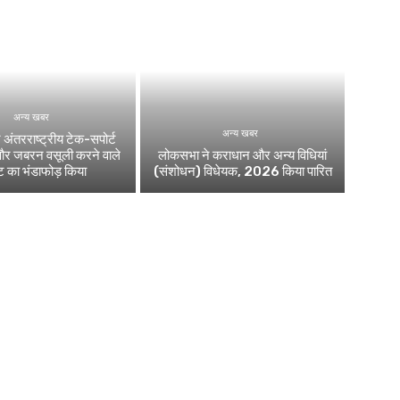
अन्य खबर
अन्य खबर
 अंतरराष्ट्रीय टेक-सपोर्ट
और जबरन वसूली करने वाले
लोकसभा ने कराधान और अन्य विधियां
ेट का भंडाफोड़ किया
(संशोधन) विधेयक, 2026 किया पारित