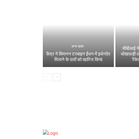
अन्य खबर
सीबीआई ने
केंद्र ने विमानन टरबाइन ईंधन में इथेनॉल
धोखाधड़ी 
मिलाने के दावों को खारिज किया
रैक