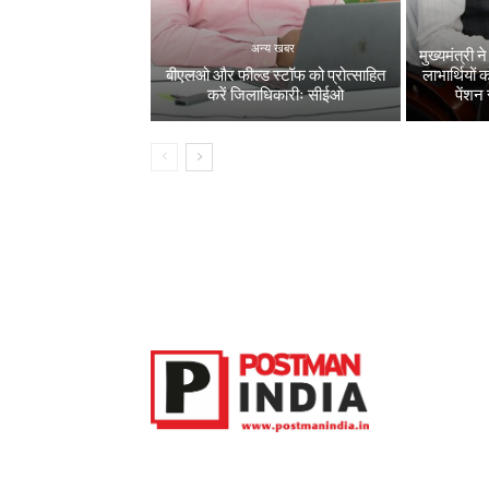
अन्य खबर
मुख्यमंत्री
बीएलओ और फील्ड स्टॉफ को प्रोत्साहित
लाभार्थियो
करें जिलाधिकारीः सीईओ
पेंशन