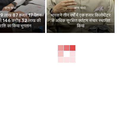
अन्य खबर
अन्य खबर
 ने 9 लाख 87 हजार 17 पेंशन
भारत ने तीन वर्षों में एक हजार किलोमीटर
ं को 146 करोड़ 32 लाख की
से अधिक सुरक्षित क्वांटम संचार स्थापित
 राशि का किया भुगतान
किया