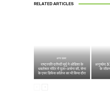
RELATED ARTICLES
अन्य खबर
राष्ट्रपति द्रौपदी मुर्मु ने ओडिशा के
अनुच्छेद 37
धबलेश्वर मंदिर में पूजा-अर्चना की, सेना
के जीवन
के एयर डिफेंस कॉलेज का भी किया दौरा