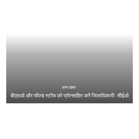
अन्य खबर
बीएलओ और फील्ड स्टॉफ को प्रोत्साहित करें जिलाधिकारीः सीईओ