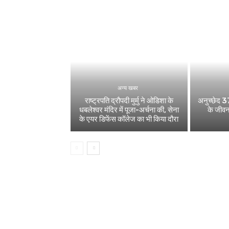
अन्य खबर
राष्ट्रपति द्रौपदी मुर्मु ने ओडिशा के
अनुच्छेद 37
धबलेश्वर मंदिर में पूजा-अर्चना की, सेना
के जीवन
के एयर डिफेंस कॉलेज का भी किया दौरा