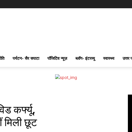
ीति
पर्यटन- सैर सपाटा
पॉजिटिव न्यूज़
ब्लॉग- इंटरव्यू
स्वास्थ्य
उत्तर 
िड कर्फ्यू,
ीं मिली छूट