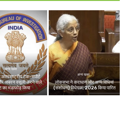
अन्य खबर
अन्य खबर
 अंतरराष्ट्रीय टेक-सपोर्ट
और जबरन वसूली करने वाले
लोकसभा ने कराधान और अन्य विधियां
ेट का भंडाफोड़ किया
(संशोधन) विधेयक, 2026 किया पारित