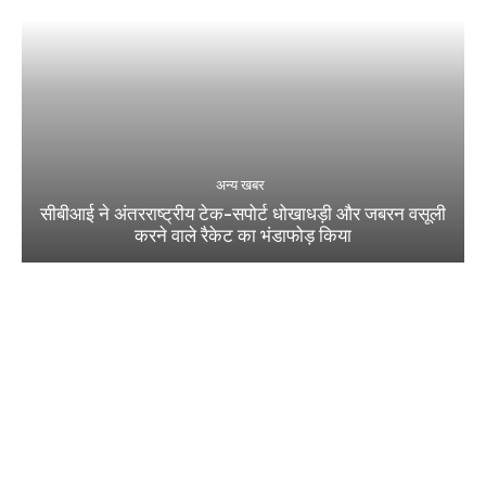
अन्य खबर
सीबीआई ने अंतरराष्ट्रीय टेक-सपोर्ट धोखाधड़ी और जबरन वसूली
करने वाले रैकेट का भंडाफोड़ किया