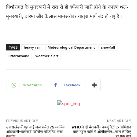
पिथौरागढ़ के मुनस्यारी में रात से ही बर्फबारी जारी होने के कारण थल-
मुनस्यारी, दारमा और कैलास मानसरोवर यात्रा मार्ग बंद हो गए हैं।
TAGS
heavy rain
Meteorological Department
snowfall
uttarakhand
weather alert
WhatsApp
Facebook
PREVIOUS ARTICLE
NEXT ARTICLE
उत्तराखंड में यहां कई जज समेत 75 न्यायिक
WHO ने दी चेतावनी- कम्युनिटी ट्रांसमिशन
अधिकारी-कर्मचारी कोरोना पॉजिटिव, मचा
वाली फुल फॉर्म में ओमीक्रोन…जान लीजिए
हड़कंप
हर एक बात