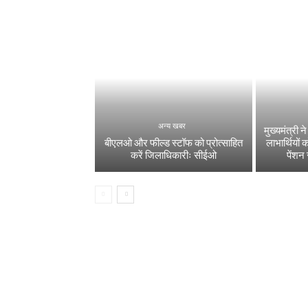
अन्य खबर
मुख्यमंत्री
बीएलओ और फील्ड स्टॉफ को प्रोत्साहित
लाभार्थियो
करें जिलाधिकारीः सीईओ
पेंशन