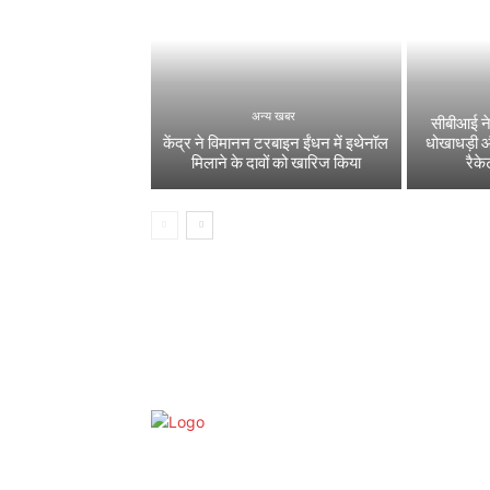
अन्य खबर
सीबीआई ने
केंद्र ने विमानन टरबाइन ईंधन में इथेनॉल
धोखाधड़ी 
मिलाने के दावों को खारिज किया
रैक