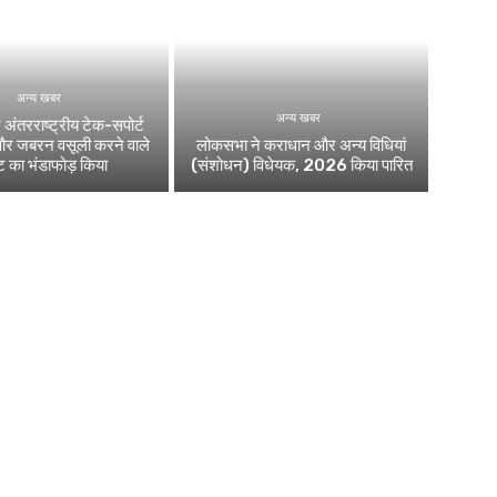
अन्य खबर
अन्य खबर
 अंतरराष्ट्रीय टेक-सपोर्ट
और जबरन वसूली करने वाले
लोकसभा ने कराधान और अन्य विधियां
ेट का भंडाफोड़ किया
(संशोधन) विधेयक, 2026 किया पारित