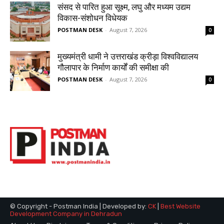
© Copyright - Postman India | Developed by:
CK
|
Best Website
Development Company in Dehradun