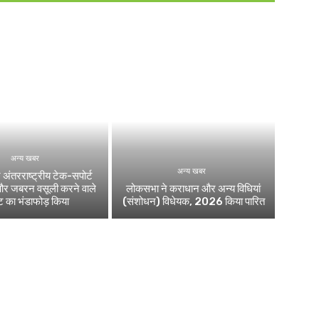
अन्य खबर
अन्य खबर
 अंतरराष्ट्रीय टेक-सपोर्ट
और जबरन वसूली करने वाले
लोकसभा ने कराधान और अन्य विधियां
ेट का भंडाफोड़ किया
(संशोधन) विधेयक, 2026 किया पारित