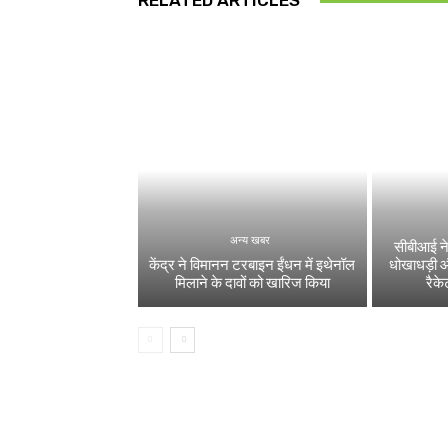
RELATED ARTICLES
अन्य खबर
सीबीआई ने
केंद्र ने विमानन टरबाइन ईंधन में इथेनॉल
धोखाधड़ी 
मिलाने के दावों को खारिज किया
रैक