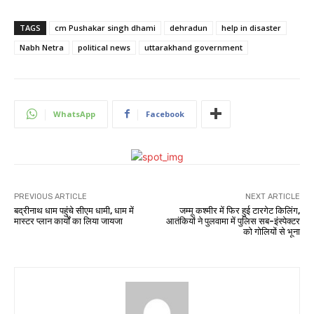
TAGS
cm Pushakar singh dhami
dehradun
help in disaster
Nabh Netra
political news
uttarakhand government
WhatsApp
Facebook
PREVIOUS ARTICLE
NEXT ARTICLE
बद्रीनाथ धाम पहुंचे सीएम धामी, धाम में
जम्मू कश्मीर में फिर हुई टारगेट किलिंग,
मास्टर प्लान कार्यों का लिया जायजा
आतंकियों ने पुलवामा में पुलिस सब-इंस्पेक्टर
को गोलियों से भूना