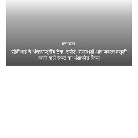
अन्य खबर
सीबीआई ने अंतरराष्ट्रीय टेक-सपोर्ट धोखाधड़ी और जबरन वसूली
करने वाले रैकेट का भंडाफोड़ किया