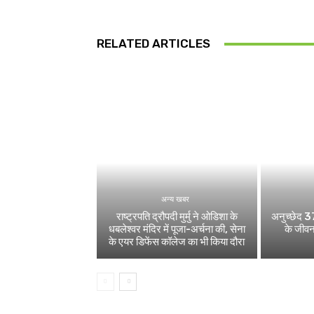
RELATED ARTICLES
अन्य खबर
राष्ट्रपति द्रौपदी मुर्मु ने ओडिशा के
अनुच्छेद 37
धबलेश्वर मंदिर में पूजा-अर्चना की, सेना
के जीवन
के एयर डिफेंस कॉलेज का भी किया दौरा