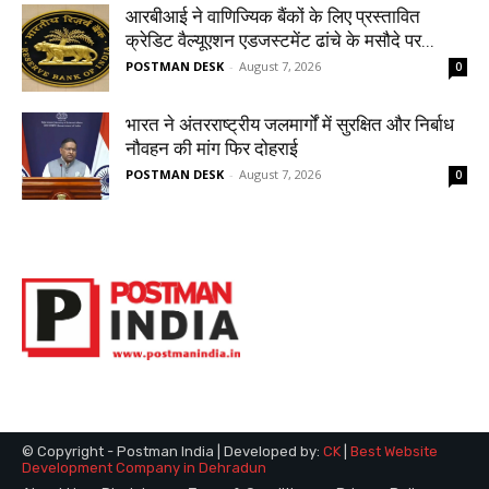
© Copyright - Postman India | Developed by:
CK
|
Best Website
Development Company in Dehradun