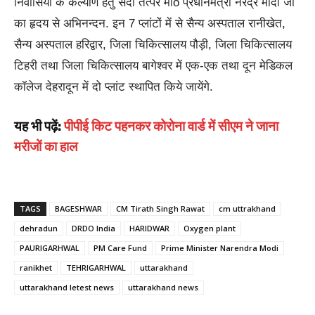
निवासियों के कल्याण हेतु सदा तत्पर माo प्रधानमंत्री नरेंद्र मोदी जी
का हृदय से अभिनन्दन. इन 7 प्लांटों में से सैन्य अस्पताल रानीखेत,
सैन्य अस्पताल हरिद्वार, जिला चिकित्सालय पौड़ी, जिला चिकित्सालय
टिहरी तथा जिला चिकित्सालय बागेश्वर में एक-एक तथा दून मेडिकल
कॉलेज देहरादून में दो प्लांट स्थापित किये जायेंगे.
यह भी पढ़ें:
पीपीई किट पहनकर कोरोना वार्ड में सीएम ने जाना
मरीजों का हाल
TAGS
BAGESHWAR
CM Tirath Singh Rawat
cm uttrakhand
dehradun
DRDO India
HARIDWAR
Oxygen plant
PAURIGARHWAL
PM Care Fund
Prime Minister Narendra Modi
ranikhet
TEHRIGARHWAL
uttarakhand
uttarakhand letest news
uttarakhand news